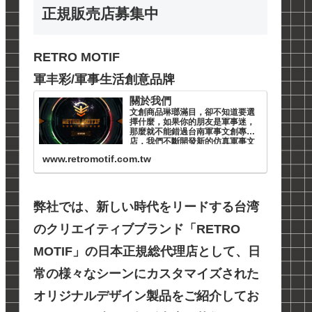
正規販売店募集中
RETRO MOTIF
軍丰彩/軍事生活創意品牌
關於我們
文創商品琳瑯滿目，卻不知道要選
擇什麼，如果你的朋友是軍事迷，
那麼就不能錯過台南軍事文創專賣
店，我們不斷開發新的仿真軍事文
創商品，不僅是針對軍事迷也吸引
www.retromotif.com.tw
對文創商品的興趣者，我們產品仿
真軍用品以高品質平價販賣，易可
收藏易可使用，是唯一一間軍事品
牌
弊社では、新しい時代をリードする台湾
のクリエイティブブランド「RETRO
MOTIF」の日本正規総代理店として、日
常の様々なシーンにカスタマイズされた
オリジナルデザイン製品をご紹介してお